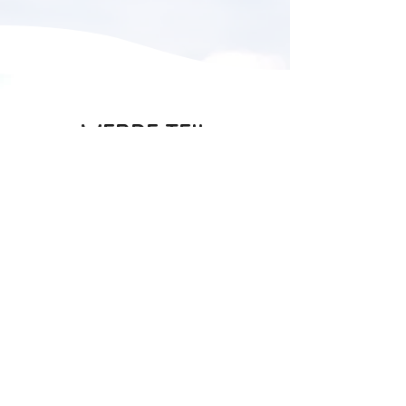
WERDE TEIL
UNSERES TEAMS!
Wir bilden dich für den
aquapädagogischen
Schwimmunterricht in Theorie und
Praxis sowie unsere Kurse an
Land aus. Alles was du mitbringen
musst, sind Badekleidung und die
Freude am Umgang mit Babies
und Kindern.