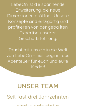
LebeOn ist die spannende
Erweiterung, die neue
Dimensionen eröffnet. Unsere
Konzepte sind einzigartig und
profitieren von der geballten
Expertise unserer
Geschäftsführung.
Taucht mit uns ein in die Welt
von LebeOn – hier beginnt das
Abenteuer für euch und eure
Kinder!
UNSER TEAM
Seit fast drei Jahrzehnten