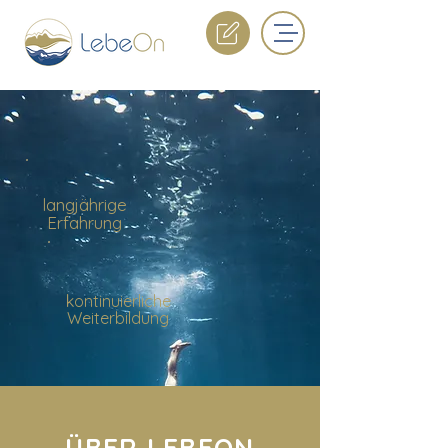
langjährige
Erfahrung
kontinuierliche
Weiterbildung
ÜBER LEBEON