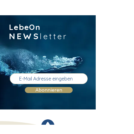
LebeOn
NEWS
letter
Abonnieren