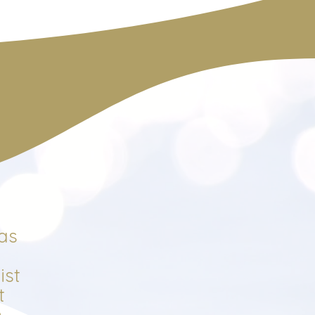
as
ist
t
n