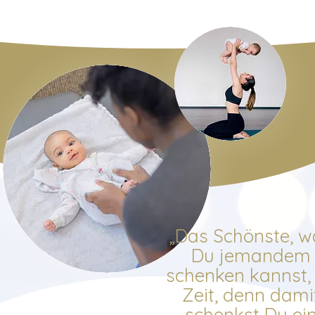
„Das Schönste, w
Du jemandem
schenken kannst, 
Zeit, denn dami
schenkst Du ei