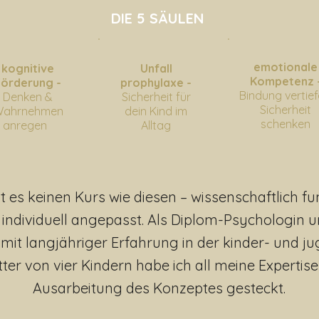
DIE 5 SÄULEN​
emotionale
kognitive
Unfall
Kompetenz 
Förderung -
prophylaxe -
Bindung vertief
Denken &
Sicherheit für
Sicherheit
ahrnehmen
dein Kind im
schenken
anregen
Alltag
 es keinen Kurs wie diesen – wissenschaftlich fun
 individuell angepasst. Als Diplom-Psychologin 
mit langjähriger Erfahrung in der kinder- und j
ter von vier Kindern habe ich all meine Expertise
Ausarbeitung des Konzeptes gesteckt.