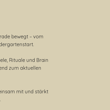
erade bewegt – vom
dergartenstart.
e, Rituale und Brain
end zum aktuellen
einsam mit und stärkt
.