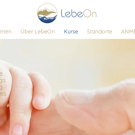
mmen
Über LebeOn
Kurse
Standorte
ANM
le
gs
g
des