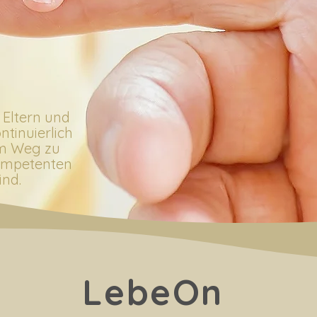
 Eltern und
ntinuierlich
m Weg zu
ompetenten
ind.
LebeOn