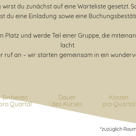
rst du zunächst auf eine Warteliste gesetzt. Soba
tst du eine Einladung sowie eine Buchungsbestät
nen Platz und werde Teil einer Gruppe, die miteina
lacht.
r ruf an – wir starten gemeinsam in ein wunderv
Einheiten
Dauer
Kosten
pro Quartal
des Kurses
pro Quartal
*zuzüglich Rau