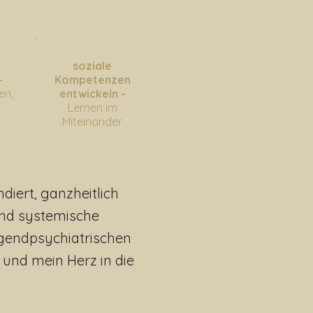
soziale
-
Kompetenzen
en,
entwickeln
-
Lernen im
Miteinander
diert, ganzheitlich
und systemische
ugendpsychiatrischen
 und mein Herz in die