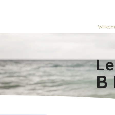
Willko
L
B