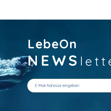
LebeOn
NEWS
lett