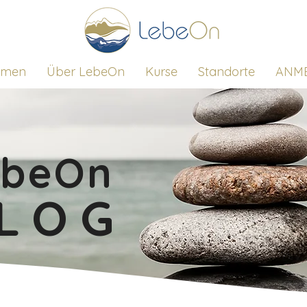
mmen
Über LebeOn
Kurse
Standorte
ANM
ebeOn
LOG